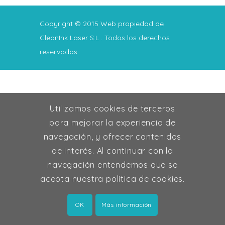
Copyright © 2015
Web propiedad de
CleanInk Laser S.L
. Todos los derechos
reservados.
Utilizamos cookies de terceros
para mejorar la experiencia de
navegación, y ofrecer contenidos
de interés. Al continuar con la
navegación entendemos que se
acepta nuestra política de cookies.
Este sitio web utiliza cookies para que usted tenga la mejor experiencia de
usuario. Si continúa navegando está dando su consentimiento para la
aceptación de las mencionadas cookies y la aceptación de nuestra
política de
OK
Más información
cookies
, pinche el enlace para mayor información.
plugin cookies
ACEPTAR